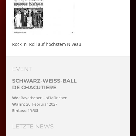
Rock ´n´ Roll auf höchstem Niveau
EVENT
SCHWARZ-WEISS-BALL
DE CHACUTIERE
Wo:
Bayerischer Hof München
Wann:
20. Februrar 2027
Einlass:
19:30h
LETZTE NEWS