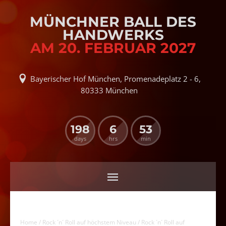
MÜNCHNER BALL DES
HANDWERKS
AM 20. FEBRUAR 2027
Bayerischer Hof München, Promenadeplatz 2 - 6,
80333 München
198
6
53
days
hrs
min
Home
/
Rock ´n´ Roll auf höchstem Niveau
/ Rock ´n´ Roll auf