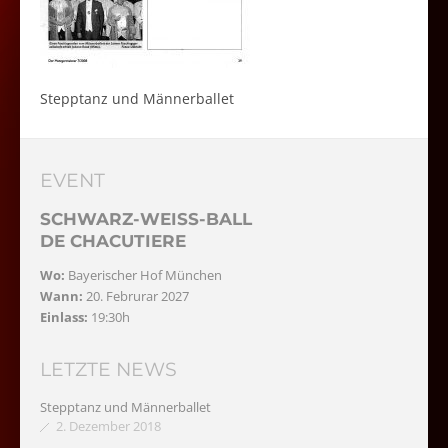
Stepptanz und Männerballet
EVENT
SCHWARZ-WEISS-BALL
DE CHACUTIERE
Wo:
Bayerischer Hof München
Wann:
20. Februrar 2027
Einlass:
19:30h
LETZTE NEWS
Stepptanz und Männerballet
2. Dezember 2018