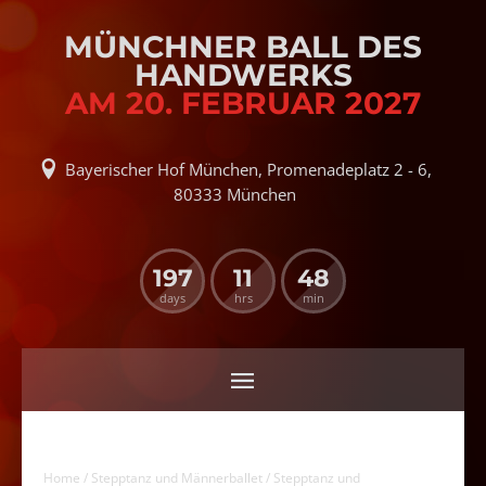
MÜNCHNER BALL DES
HANDWERKS
AM 20. FEBRUAR 2027
Bayerischer Hof München, Promenadeplatz 2 - 6,
80333 München
197
11
48
days
hrs
min
Home
/
Stepptanz und Männerballet
/ Stepptanz und