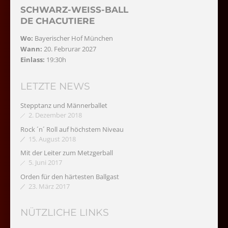
SCHWARZ-WEISS-BALL
DE CHACUTIERE
Wo:
Bayerischer Hof München
Wann:
20. Februrar 2027
Einlass:
19:30h
LETZTE NEWS
Stepptanz und Männerballet
2. Dezember 2018
Rock ´n´ Roll auf höchstem Niveau
15. August 2018
Mit der Leiter zum Metzgerball
5. Juni 2017
Orden für den härtesten Ballgast
23. März 2017
NÜTZLICHE LINKS