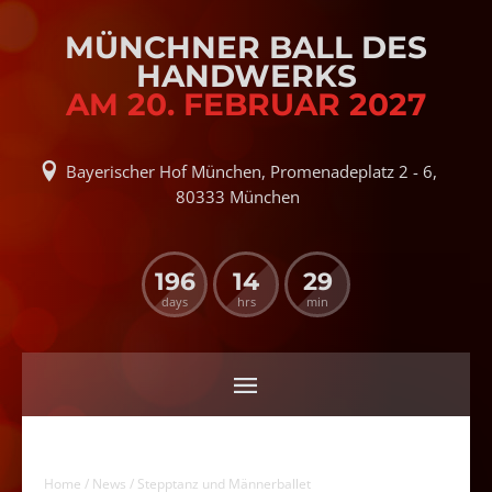
MÜNCHNER BALL DES
HANDWERKS
AM 20. FEBRUAR 2027
Bayerischer Hof München, Promenadeplatz 2 - 6,
80333 München
196
14
29
days
hrs
min
Home
/
News
/ Stepptanz und Männerballet